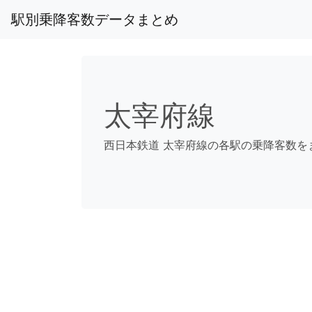
駅別乗降客数データまとめ
太宰府線
西日本鉄道 太宰府線の各駅の乗降客数を